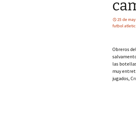
cam
25 de may
futbol atleti
Obreros del
salvamento
las botella
muy entrete
jugados, Cr