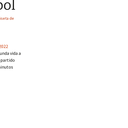
bol
iseta de
2022
unda vida a
 partido
minutos