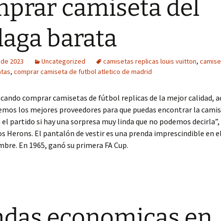
prar camiseta del
aga barata
o de 2023
Uncategorized
camisetas replicas louis vuitton
,
camiset
atas
,
comprar camiseta de futbol atletico de madrid
scando comprar camisetas de fútbol replicas de la mejor calidad, a
mos los mejores proveedores para que puedas encontrar la camis
n el partido si hay una sorpresa muy linda que no podemos decirla”,
os Herons. El pantalón de vestir es una prenda imprescindible en e
bre. En 1965, ganó su primera FA Cup.
ndas economicas en