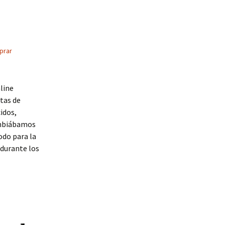
prar
line
tas de
idos,
ambiábamos
odo para la
 durante los