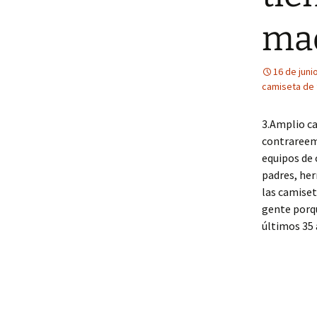
ma
16 de juni
camiseta de 
3.Amplio ca
contrareemb
equipos de 
padres, he
las camiset
gente porqu
últimos 35 