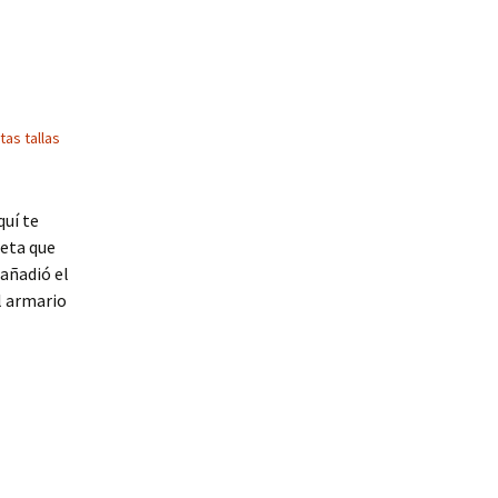
as tallas
quí te
eta que
 añadió el
l armario