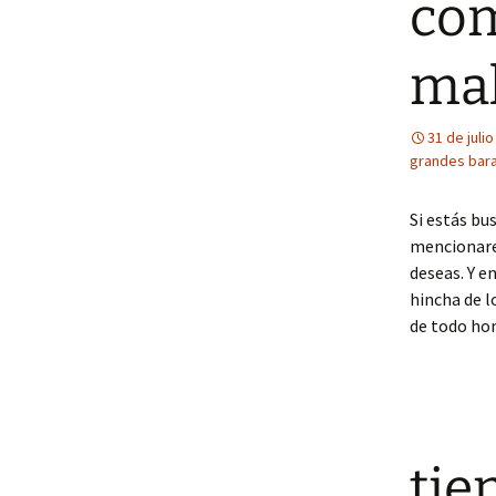
com
mal
31 de juli
grandes bar
Si estás bu
mencionare
deseas. Y e
hincha de l
de todo hom
tie