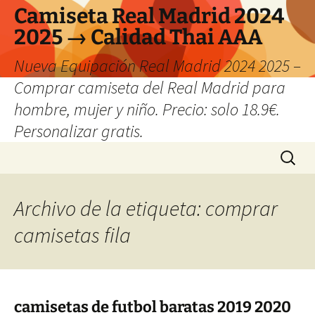
Camiseta Real Madrid 2024
2025 → Calidad Thai AAA
Nueva Equipación Real Madrid 2024 2025 –
Comprar camiseta del Real Madrid para
hombre, mujer y niño. Precio: solo 18.9€.
Personalizar gratis.
Saltar
Buscar:
al
contenido
Archivo de la etiqueta: comprar
camisetas fila
camisetas de futbol baratas 2019 2020