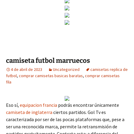
camiseta futbol marruecos
4 de abril de 2023
Uncategorized
camisetas replica de
futbol
,
comprar camisetas basicas baratas
,
comprar camisetas
fila
Eso sí,
equipacion francia
podrás encontrar únicamente
camiseta de inglaterra
ciertos partidos. Gol Tv es
caracterizada por ser de las pocas plataformas que, pese a
ser una reconocida marca, permite la retransmisión de
partidos gratuitamente. Contrata esta: a diferencia del