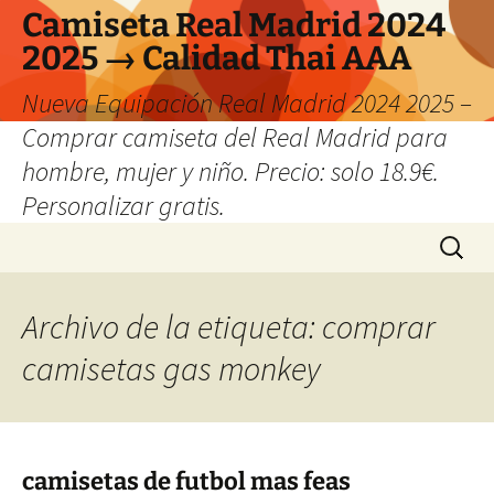
Camiseta Real Madrid 2024
2025 → Calidad Thai AAA
Nueva Equipación Real Madrid 2024 2025 –
Comprar camiseta del Real Madrid para
hombre, mujer y niño. Precio: solo 18.9€.
Personalizar gratis.
Saltar
Buscar:
al
contenido
Archivo de la etiqueta: comprar
camisetas gas monkey
camisetas de futbol mas feas