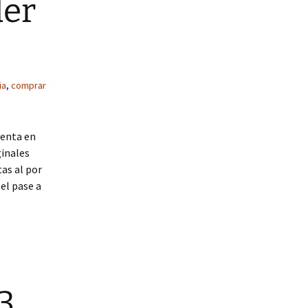
der
ia
,
comprar
venta en
ginales
as al por
el pase a
3