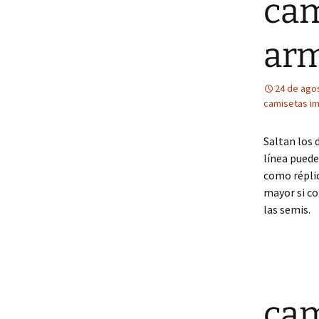
cam
ar
24 de ago
camisetas i
Saltan los 
línea puede
como réplic
mayor si co
las semis.
cam