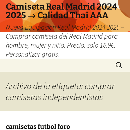
Camiseta Real Madrid 2024
2025 → Calidad Thai AAA
Nueva Equipación Real Madrid 2024 2025 –
Comprar camiseta del Real Madrid para
hombre, mujer y niño. Precio: solo 18.9€.
Personalizar gratis.
Saltar
Buscar:
al
contenido
Archivo de la etiqueta: comprar
camisetas independentistas
camisetas futbol foro