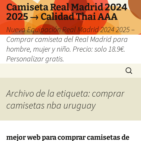
Camiseta Real Madrid 2024
2025 → Calidad Thai AAA
Nueva Equipación Real Madrid 2024 2025 –
Comprar camiseta del Real Madrid para
hombre, mujer y niño. Precio: solo 18.9€.
Personalizar gratis.
Saltar
Buscar:
al
contenido
Archivo de la etiqueta: comprar
camisetas nba uruguay
mejor web para comprar camisetas de