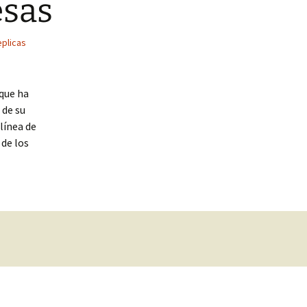
esas
eplicas
 que ha
 de su
línea de
 de los