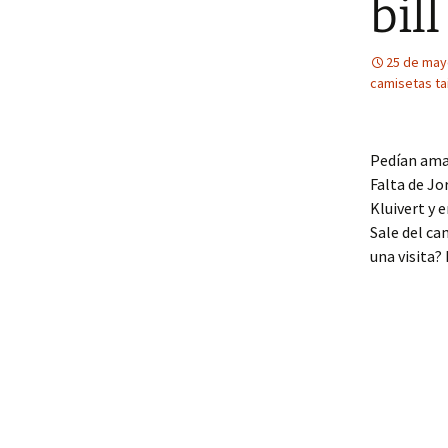
bil
25 de may
camisetas tai
Pedían amar
Falta de Jo
Kluivert y 
Sale del ca
una visita?