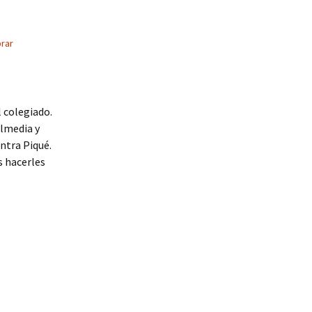
rar
 colegiado.
Almedia y
entra Piqué.
s hacerles