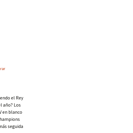
rar
iendo el Rey
el año? Los
V en blanco
 Champions
 más seguida