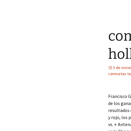
com
hol
3 de novi
camisetas tai
Francisco G
de los gana
resultados 
y rojo, los
vs. ↑ Anten