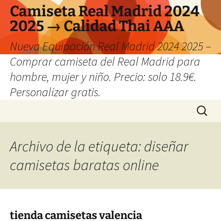
Camiseta Real Madrid 2024
2025 → Calidad Thai AAA
Nueva Equipación Real Madrid 2024 2025 –
Comprar camiseta del Real Madrid para
hombre, mujer y niño. Precio: solo 18.9€.
Personalizar gratis.
Saltar
Buscar:
al
contenido
Archivo de la etiqueta: diseñar
camisetas baratas online
tienda camisetas valencia