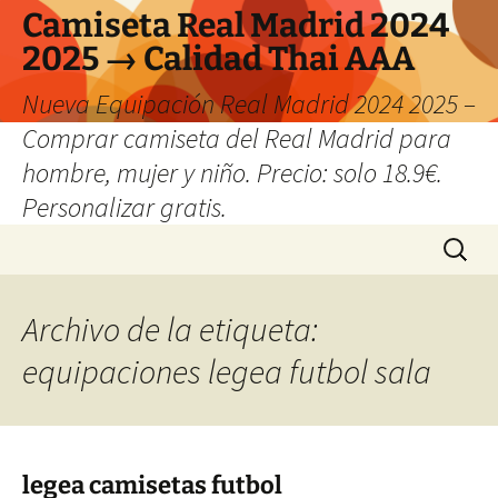
Camiseta Real Madrid 2024
2025 → Calidad Thai AAA
Nueva Equipación Real Madrid 2024 2025 –
Comprar camiseta del Real Madrid para
hombre, mujer y niño. Precio: solo 18.9€.
Personalizar gratis.
Saltar
Buscar:
al
contenido
Archivo de la etiqueta:
equipaciones legea futbol sala
legea camisetas futbol