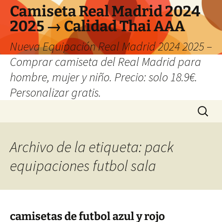
Camiseta Real Madrid 2024
2025 → Calidad Thai AAA
Nueva Equipación Real Madrid 2024 2025 –
Comprar camiseta del Real Madrid para
hombre, mujer y niño. Precio: solo 18.9€.
Personalizar gratis.
Saltar
Buscar:
al
contenido
Archivo de la etiqueta: pack
equipaciones futbol sala
camisetas de futbol azul y rojo