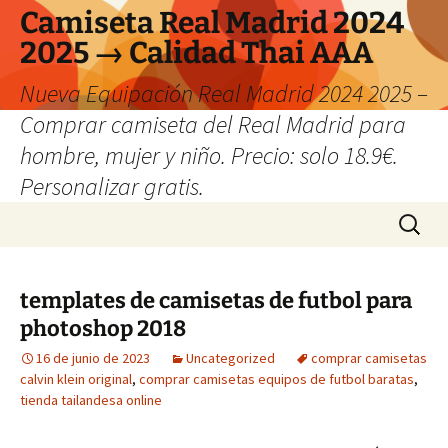
Camiseta Real Madrid 2024
2025 → Calidad Thai AAA
Nueva Equipación Real Madrid 2024 2025 –
Comprar camiseta del Real Madrid para
hombre, mujer y niño. Precio: solo 18.9€.
Personalizar gratis.
Saltar
Buscar:
al
contenido
templates de camisetas de futbol para
photoshop 2018
16 de junio de 2023
Uncategorized
comprar camisetas
calvin klein original
,
comprar camisetas equipos de futbol baratas
,
tienda tailandesa online