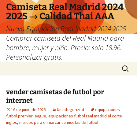
Camiseta Real Madrid 2024
2025 → Calidad Thai AAA
Nueva Equipación Real Madrid 2024 2025 –
Comprar camiseta del Real Madrid para
hombre, mujer y niño. Precio: solo 18.9€.
Personalizar gratis.
Saltar
Buscar:
al
contenido
vender camisetas de futbol por
internet
16 de junio de 2023
Uncategorized
equipaciones
futbol premier league
,
equipaciones futbol real madrid el corte
ingles
,
marcos para enmarcar camisetas de futbol