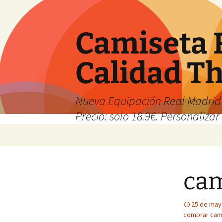
Camiseta 
Calidad T
Nueva Equipación Real Madrid 
Precio: solo 18.9€. Personalizar 
Saltar
al
contenido
cam
25 de may
comprar cam