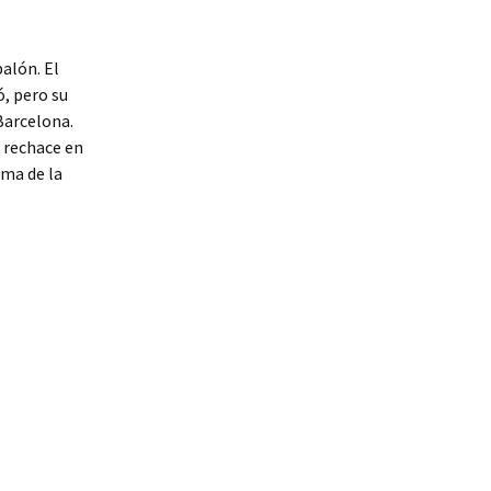
alón. El
ó, pero su
Barcelona.
 rechace en
ima de la