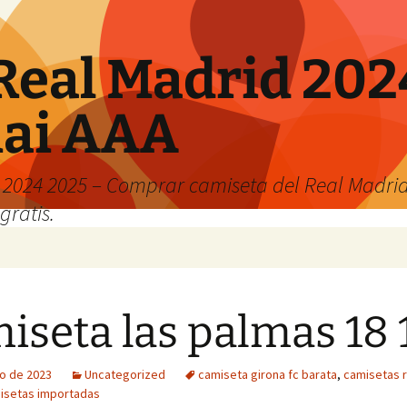
Real Madrid 202
hai AAA
2024 2025 – Comprar camiseta del Real Madrid
gratis.
iseta las palmas 18 
o de 2023
Uncategorized
camiseta girona fc barata
,
camisetas r
isetas importadas