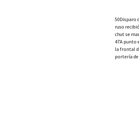
50Disparo 
ruso recibi
chut se mar
47A punto e
la frontal d
portería de