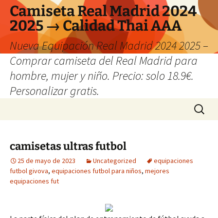
Camiseta Real Madrid 2024
2025 → Calidad Thai AAA
Nueva Equipación Real Madrid 2024 2025 –
Comprar camiseta del Real Madrid para
hombre, mujer y niño. Precio: solo 18.9€.
Personalizar gratis.
Saltar
Buscar:
al
contenido
camisetas ultras futbol
25 de mayo de 2023
Uncategorized
equipaciones
futbol givova
,
equipaciones futbol para niños
,
mejores
equipaciones fut