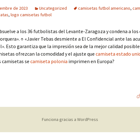
iembre de 2023
Uncategorized
camisetas futbol americano
,
cam
ratas
,
logo camisetas futbol
absuelve a los 36 futbolistas del Levante-Zaragoza y condena a los 
orquera». ↑ «Javier Tebas desmiente a El Confidencial ante las ac
al». Esto garantiza que la impresión sea de la mejor calidad posible 
isetas ofrezcan la comodidad y el ajuste que
camiseta estado uni
s camisetas se
camiseta polonia
imprimen en Europa?
d
Funciona gracias a WordPress