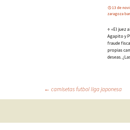
13 de nov
zaragoza ba
↑ «El juez 
Agapito y P
fraude fisc
propias cam
deseas. ¿La
Navegación
←
camisetas futbol liga japonesa
de
entradas