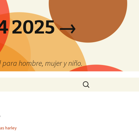
4 2025 →
 para hombre, mujer y niño.
Buscar:
s
as harley