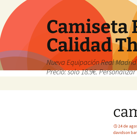
Camiseta 
Calidad T
Nueva Equipación Real Madrid 
Precio: solo 18.9€. Personalizar 
Saltar
al
contenido
cam
24 de ago
davidson bar