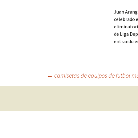
Juan Arang
celebrado e
eliminatori
de Liga Dep
entrando e
Navegación
←
camisetas de equipos de futbol m
de
entradas