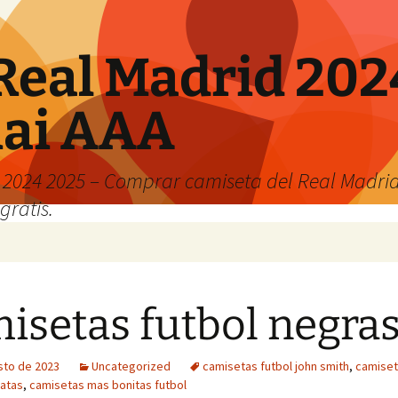
Real Madrid 202
hai AAA
2024 2025 – Comprar camiseta del Real Madrid
gratis.
isetas futbol negra
sto de 2023
Uncategorized
camisetas futbol john smith
,
camiset
atas
,
camisetas mas bonitas futbol