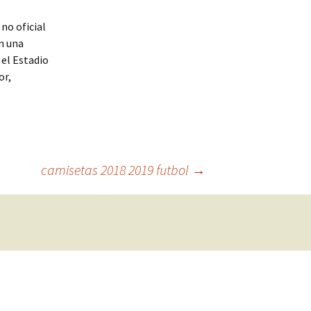
no oficial
n una
 el Estadio
or,
camisetas 2018 2019 futbol
→