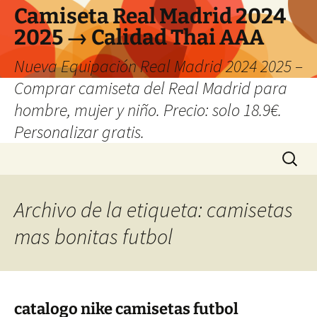
Camiseta Real Madrid 2024
2025 → Calidad Thai AAA
Nueva Equipación Real Madrid 2024 2025 –
Comprar camiseta del Real Madrid para
hombre, mujer y niño. Precio: solo 18.9€.
Personalizar gratis.
Saltar
Buscar:
al
contenido
Archivo de la etiqueta: camisetas
mas bonitas futbol
catalogo nike camisetas futbol