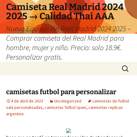
Camiseta Real Madrid 2024
2025 → Calidad Thai AAA
Nueva Equipación Real Madrid 2024 2025 –
Comprar camiseta del Real Madrid para
hombre, mujer y niño. Precio: solo 18.9€.
Personalizar gratis.
Saltar
Buscar:
al
contenido
camisetas futbol para personalizar
4 de abril de 2023
Uncategorized
camisetas de futbol
sala personalizadas
,
camisetas futbol spain
,
camisetas replicas
argentina