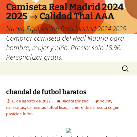
Camiseta Real Madrid 2024
2025 → Calidad Thai AAA
Nueva Equipación Real Madrid 2024 2025 –
Comprar camiseta del Real Madrid para
hombre, mujer y niño. Precio: solo 18.9€.
Personalizar gratis.
Saltar
Buscar:
al
contenido
chandal de futbol baratos
31 de agosto de 2022
Uncategorized
bounty
camisetas
,
camisetas futbol lisas
,
numero de camiseta segun
posicion futbol