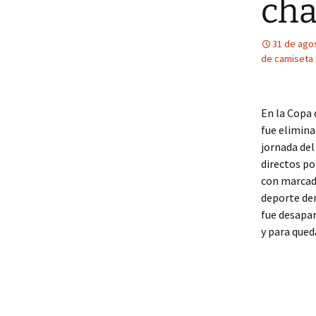
cha
31 de ago
de camiseta 
En la Copa 
fue elimina
jornada del
directos po
con marcado
deporte den
fue desapa
y para qued