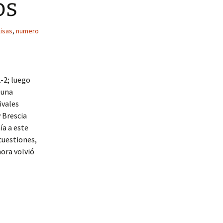
os
lisas
,
numero
2-2; luego
 una
ivales
y Brescia
ía a este
 cuestiones,
ora volvió