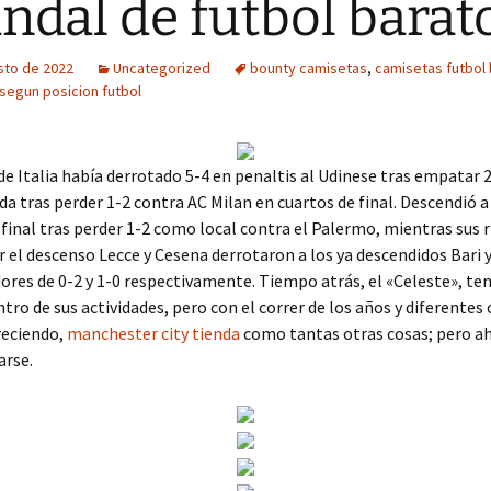
ndal de futbol barat
sto de 2022
Uncategorized
bounty camisetas
,
camisetas futbol 
segun posicion futbol
de Italia había derrotado 5-4 en penaltis al Udinese tras empatar 
da tras perder 1-2 contra AC Milan en cuartos de final. Descendió a
 final tras perder 1-2 como local contra el Palermo, mientras sus r
r el descenso Lecce y Cesena derrotaron a los ya descendidos Bari 
res de 0-2 y 1-0 respectivamente. Tiempo atrás, el «Celeste», ten
tro de sus actividades, pero con el correr de los años y diferentes
reciendo,
manchester city tienda
como tantas otras cosas; pero ah
arse.