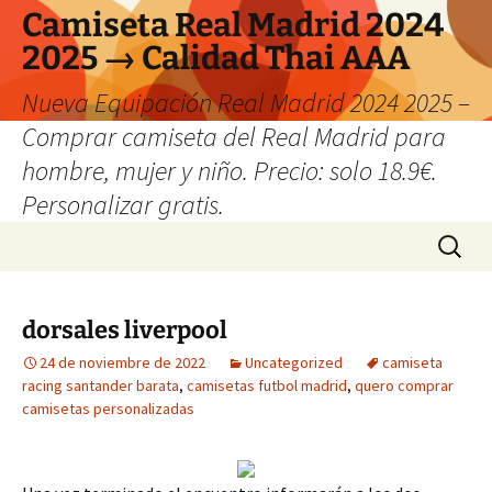
Camiseta Real Madrid 2024
2025 → Calidad Thai AAA
Nueva Equipación Real Madrid 2024 2025 –
Comprar camiseta del Real Madrid para
hombre, mujer y niño. Precio: solo 18.9€.
Personalizar gratis.
Saltar
Buscar:
al
contenido
dorsales liverpool
24 de noviembre de 2022
Uncategorized
camiseta
racing santander barata
,
camisetas futbol madrid
,
quero comprar
camisetas personalizadas