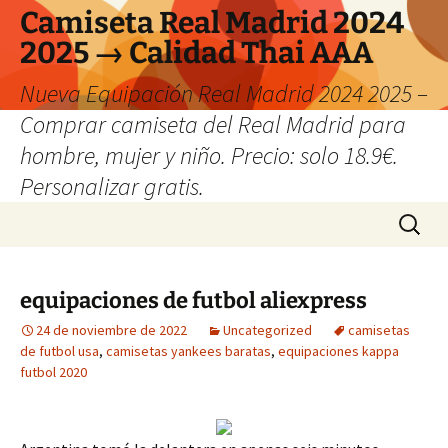
Camiseta Real Madrid 2024
2025 → Calidad Thai AAA
Nueva Equipación Real Madrid 2024 2025 –
Comprar camiseta del Real Madrid para
hombre, mujer y niño. Precio: solo 18.9€.
Personalizar gratis.
Saltar
Buscar:
al
contenido
equipaciones de futbol aliexpress
24 de noviembre de 2022
Uncategorized
camisetas
de futbol usa
,
camisetas yankees baratas
,
equipaciones kappa
futbol 2020