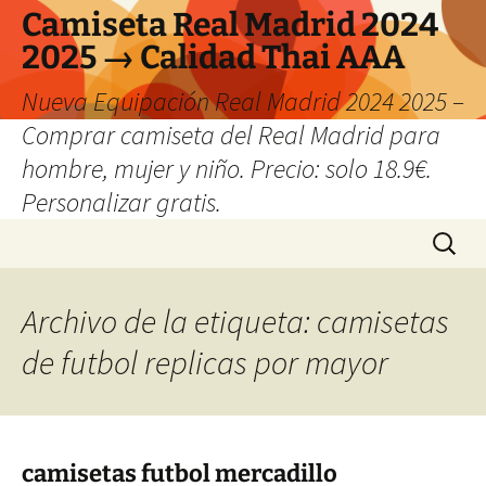
Camiseta Real Madrid 2024
2025 → Calidad Thai AAA
Nueva Equipación Real Madrid 2024 2025 –
Comprar camiseta del Real Madrid para
hombre, mujer y niño. Precio: solo 18.9€.
Personalizar gratis.
Saltar
Buscar:
al
contenido
Archivo de la etiqueta: camisetas
de futbol replicas por mayor
camisetas futbol mercadillo