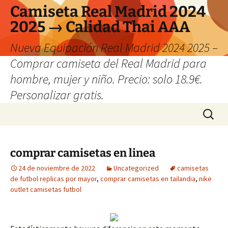
Camiseta Real Madrid 2024
2025 → Calidad Thai AAA
Nueva Equipación Real Madrid 2024 2025 –
Comprar camiseta del Real Madrid para
hombre, mujer y niño. Precio: solo 18.9€.
Personalizar gratis.
Saltar
Buscar:
al
contenido
comprar camisetas en linea
24 de noviembre de 2022
Uncategorized
camisetas
de futbol replicas por mayor
,
comprar camisetas en tailandia
,
nike
outlet camisetas futbol