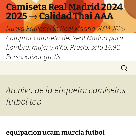
Camiseta Real Madrid 2024
2025 → Calidad Thai AAA
Nueva Equipación Real Madrid 2024 2025 –
Comprar camiseta del Real Madrid para
hombre, mujer y niño. Precio: solo 18.9€.
Personalizar gratis.
Saltar
Buscar:
al
contenido
Archivo de la etiqueta: camisetas
futbol top
equipacion ucam murcia futbol