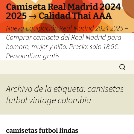
Camiseta Real Madrid 2024
2025 → Calidad Thai AAA
Nueva Equipación Real Madrid 2024 2025 –
Comprar camiseta del Real Madrid para
hombre, mujer y niño. Precio: solo 18.9€.
Personalizar gratis.
Saltar
Buscar:
al
contenido
Archivo de la etiqueta: camisetas
futbol vintage colombia
camisetas futbol lindas