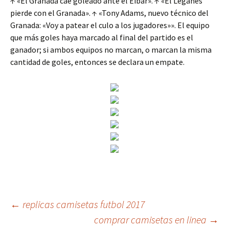
↑ «El Granada cae goleado ante el Eibar». ↑ «El Leganés
pierde con el Granada». ↑ «Tony Adams, nuevo técnico del
Granada: «Voy a patear el culo a los jugadores»». El equipo
que más goles haya marcado al final del partido es el
ganador; si ambos equipos no marcan, o marcan la misma
cantidad de goles, entonces se declara un empate.
Navegación
←
replicas camisetas futbol 2017
comprar camisetas en linea
→