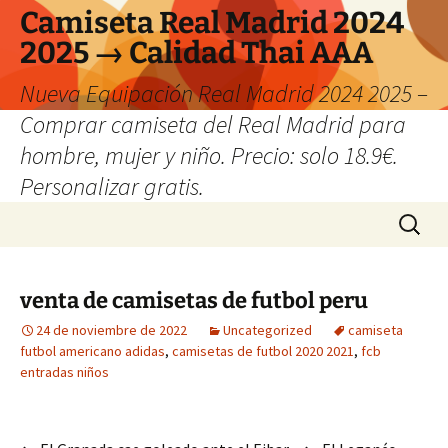
Camiseta Real Madrid 2024
2025 → Calidad Thai AAA
Nueva Equipación Real Madrid 2024 2025 –
Comprar camiseta del Real Madrid para
hombre, mujer y niño. Precio: solo 18.9€.
Personalizar gratis.
Saltar
Buscar:
al
contenido
venta de camisetas de futbol peru
24 de noviembre de 2022
Uncategorized
camiseta
futbol americano adidas
,
camisetas de futbol 2020 2021
,
fcb
entradas niños